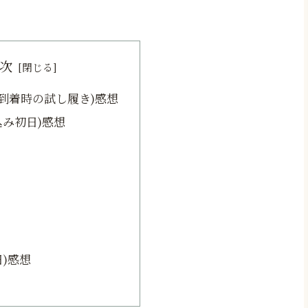
次
品到着時の試し履き)感想
き込み初日)感想
日)感想