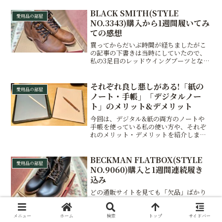
BLACK SMITH(STYLE
愛用品の部屋
NO.3343)購入から1週間履いてみ
ての感想
買ってからだいぶ時間が経ちましたがこ
の記事の下書きは当時にしていたので、
私の3足目のレッドウイングブーツとなる
ブラックミス3343の「購入動機」「ファ
ーストインプレッション」「1週間履いて
みての感想」をまとめましたのでぜひご
それぞれ良し悪しがある!「紙の
愛用品の部屋
覧ください。
ノート・手帳」「デジタルノー
ト」のメリット&デメリット
今回は、デジタル&紙の両方のノートや
手帳を使っている私の使い方や、それぞ
れのメリット・デメリットを紹介しま
す。iPadのない紙のみの使用から始ま
り、デジタルノートオンリー使いを試し
たものの、結果的に両方使いをしている
BECKMAN FLATBOX(STYLE
愛用品の部屋
私の経験をもとに、皆さんの悩み解決の
NO.9060)購入と1週間連続履き
参考にしてもらえればと思います。
込み
どの通販サイトを見ても「欠品」ばかり
の中、ほしいと思ってから4日で運良く巡
回していた通販サイトで発見し、
BECKMAN FLATBOX(STYLE NO.9060)
メニュー
ホーム
検索
トップ
サイドバー