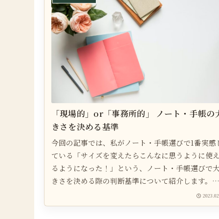
ていこうとしたものの上手く使いこなせなかった
が、試行錯誤をしながら見つけた基準を紹介して
きます。
「現場的」or「事務所的」 ノート・手帳の
きさを決める基準
今回の記事では、私がノート・手帳選びで1番実感
ている「サイズを変えたらこんなに思うように使
るようになった！」という、ノート・手帳選びで
きさを決める際の判断基準について紹介します。
回、ノート・手帳選びに失敗してしまうという人
2023.02
ぜひ読んで今後の購入時の参考にしてみてくださ
い。