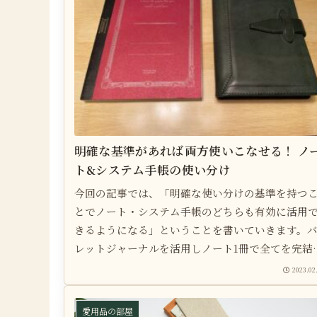
明確な基準があれば両方使いこなせる！ ノ
ト&システム手帳の使い分け
今回の記事では、「明確な使い分けの基準を持つ
とでノート・システム手帳のどちらも有効に活用
きるようになる」ということを書いていきます。
レットジャーナルを活用しノート1冊で全てを完結
せようとしたものの上手くいかず、1冊のシステム
2023.02
帳を相棒であり自分の分身のような存在にしよう
思ったものの上手くいかず、だったらどちらも使
愛用品の部屋