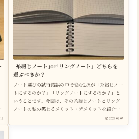
ー
｢糸綴じノート｣or｢リングノート」どちらを
選ぶべきか？
こ
ノート選びの試行錯誤の中で悩む2択が「糸綴じノー
で
トにするのか？」「リングノートにするのか？」と
バ
いうことです。今回は、その糸綴じノートとリング
さ
ノートの私の感じるメリット・デメリットを紹介し
手
ていきますので、ぜひノート選びの参考にしてみて
.12
2023.02.07
と
ください。
っ